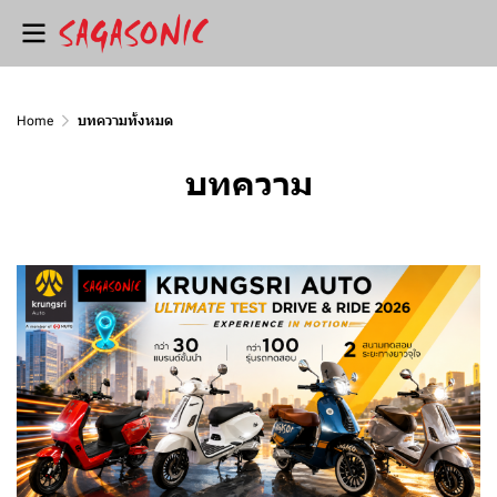
Home
บทความทั้งหมด
บทความ